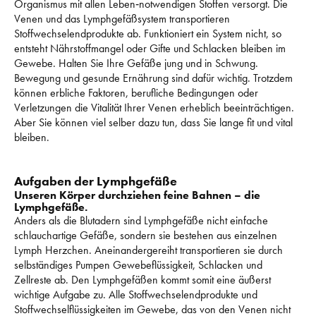
Organismus mit allen Leben‑notwendigen Stoffen versorgt. 
Die 
Venen und das Lymphgefäßsystem transportieren 
Stoffwechselendprodukte ab. 
Funktioniert ein System nicht, so 
entsteht Nährstoffmangel oder Gifte und Schlacken bleiben im 
Gewebe. 
Halten Sie Ihre Gefäße jung und in Schwung. 
Bewegung und gesunde Ernährung sind dafür wichtig. 
Trotzdem 
können erbliche Faktoren, berufliche Bedingungen oder 
Verletzungen die Vitalität Ihrer Venen erheblich beeinträchtigen. 
Aber Sie können viel selber dazu tun, dass Sie lange fit und vital 
bleiben. 
Aufgaben der Lymphgefäße
Unseren Körper durchziehen feine Bahnen – die 
Lymphgefäße.
Anders als die Blutadern sind Lymphgefäße nicht einfache 
schlauchartige Gefäße, sondern sie bestehen aus einzelnen 
Lymph Herzchen. 
Aneinandergereiht transportieren sie durch 
selbständiges Pumpen Gewebeflüssigkeit, Schlacken und 
Zellreste ab. 
Den Lymphgefäßen kommt somit eine äußerst 
wichtige Aufgabe zu. 
Alle Stoffwechselendprodukte und 
Stoffwechselflüssigkeiten im Gewebe, das von den Venen nicht 