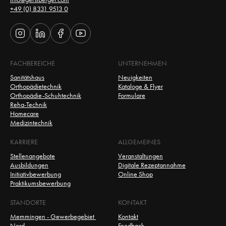
+49 (0) 8331 9513 0
FACHBEREICHE
UNTERNEHMEN
Sanitätshaus
Neuigkeiten
Orthopädietechnik
Kataloge & Flyer
Orthopädie-Schuhtechnik
Formulare
Reha-Technik
Homecare
Medizintechnik
KARRIERE
ALLGEMEINES
Stellenangebote
Veranstaltungen
Ausbildungen
Digitale Rezeptannahme
Initiativbewerbung
Online Shop
Praktikumsbewerbung
STANDORTE
KONTAKT
Memmingen - Gewerbegebiet 
Kontakt
Nord
Feedback