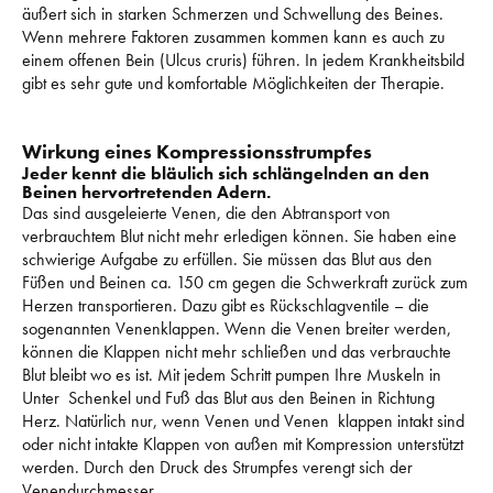
äußert sich in starken Schmerzen und Schwellung des Beines. 
Wenn mehrere Faktoren zusammen kommen kann es auch zu 
einem offenen Bein (Ulcus cruris) führen. 
In jedem Krankheitsbild 
gibt es sehr gute und komfortable Möglichkeiten der Therapie. 
Wirkung eines Kompressionsstrumpfes
Jeder kennt die bläulich sich schlängelnden an den 
Beinen hervortretenden Adern.
Das sind ausgeleierte Venen, die den Abtransport von 
verbrauchtem Blut nicht mehr erledigen können. 
Sie haben eine 
schwierige Aufgabe zu erfüllen. 
Sie müssen das Blut aus den 
Füßen und Beinen ca. 150 cm gegen die Schwerkraft zurück zum 
Herzen transportieren. 
Dazu gibt es Rückschlagventile – die 
sogenannten Venenklappen. 
Wenn die Venen breiter werden, 
können die Klappen nicht mehr schließen und das verbrauchte 
Blut bleibt wo es ist. 
Mit jedem Schritt pumpen Ihre Muskeln in 
Unter  Schenkel und Fuß das Blut aus den Beinen in Richtung 
Herz. 
Natürlich nur, wenn Venen und Venen  klappen intakt sind 
oder nicht intakte Klappen von außen mit Kompression unterstützt 
werden. 
Durch den Druck des Strumpfes verengt sich der 
Venendurchmesser. 