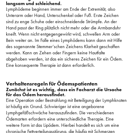
langsam und schleichend.
Lymphödeme beginnen immer am Ende der Extremität, also 
Unterarm oder Hand, Unterschenkel oder Fuß. 
Erste Zeichen 
sind zu enge Schuhe oder einschneidende Strümpfe. 
An der 
Hand passt der Ring plötzlich nicht mehr oder die Armbanduhr 
kneift. 
Wenn nicht entgegengewirkt wird, schwellen Arm oder 
Bein weiter an. 
Im Falle eines Lymphödems kann dann mit Hilfe 
des sogenannte Stemmer‘schen Zeichens Klarheit geschaffen 
werden. 
Kann an Zehen oder Fingern keine Hautfalte 
abgehoben werden, ist das ein sicheres Zeichen für ein Ödem. 
Eine konsequente Therapie ist dann erforderlich. 
Verhaltensregeln für Ödemspatienten
Zunächst ist es wichtig, dass ein Facharzt die Ursache 
für das Ödem herausfindet.
Eine Operation oder Bestrahlung mit Beteiligung der Lymphknoten 
ist häufig ein Grund. 
Schwieriger ist eine angeborene 
Lymphgefäßschwäche herauszufinden. 
Die verschiedenen 
Ödemarten erfordern eine unterschiedliche Therapie. 
Eine 
weitere Form ist das Lipödem. 
Hierbei handelt es sich um eine 
chronische Fettverteilungsstörung, die häufig mit Schmerzen 