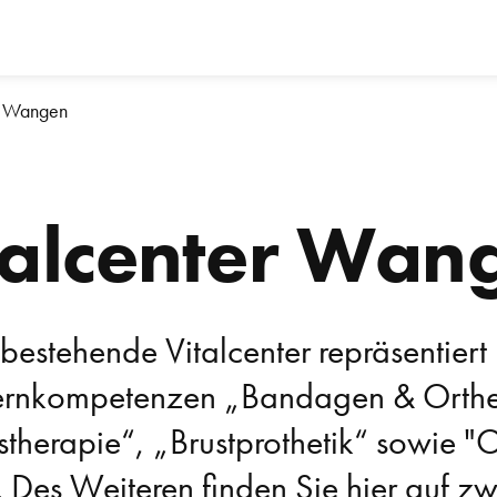
er Wangen
talcenter Wan
bestehende Vitalcenter repräsentiert 
ernkompetenzen „Bandagen & Orthes
therapie“, „Brustprothetik“ sowie "
 Des Weiteren finden Sie hier auf zw