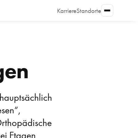
Karriere
Standorte
gen
hauptsächlich 
en“, 
Orthopädische 
ei Etagen 