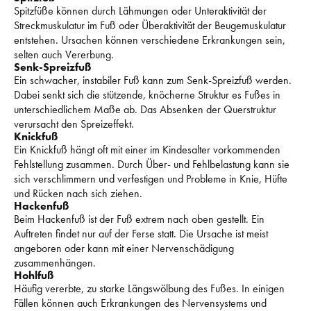
Spitzfüße können durch Lähmungen oder Unteraktivität der 
Streckmuskulatur im Fuß oder Überaktivität der Beugemuskulatur 
entstehen. 
Ursachen können verschiedene Erkrankungen sein, 
selten auch Vererbung. 
Senk-Spreizfuß
Ein schwacher, instabiler Fuß kann zum Senk-Spreizfuß werden. 
Dabei senkt sich die stützende, knöcherne Struktur es Fußes in 
unterschiedlichem Maße ab. 
Das Absenken der Querstruktur 
verursacht den Spreizeffekt. 
Knickfuß
Ein Knickfuß hängt oft mit einer im Kindesalter vorkommenden 
Fehlstellung zusammen. 
Durch Über- und Fehlbelastung kann sie 
sich verschlimmern und verfestigen und Probleme in Knie, Hüfte 
und Rücken nach sich ziehen. 
Hackenfuß
Beim Hackenfuß ist der Fuß extrem nach oben gestellt. 
Ein 
Auftreten findet nur auf der Ferse statt. 
Die Ursache ist meist 
angeboren oder kann mit einer Nervenschädigung 
zusammenhängen. 
Hohlfuß
Häufig vererbte, zu starke Längswölbung des Fußes. 
In einigen 
Fällen können auch Erkrankungen des Nervensystems und 