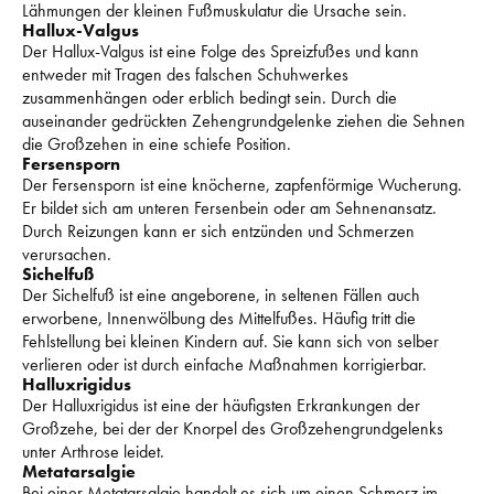
Lähmungen der kleinen Fußmuskulatur die Ursache sein. 
Hallux-Valgus
Der Hallux-Valgus ist eine Folge des Spreizfußes und kann 
entweder mit Tragen des falschen Schuhwerkes 
zusammenhängen oder erblich bedingt sein. 
Durch die 
auseinander gedrückten Zehengrundgelenke ziehen die Sehnen 
die Großzehen in eine schiefe Position. 
Fersensporn
Der Fersensporn ist eine knöcherne, zapfenförmige Wucherung. 
Er bildet sich am unteren Fersenbein oder am Sehnenansatz. 
Durch Reizungen kann er sich entzünden und Schmerzen 
verursachen. 
Sichelfuß
Der Sichelfuß ist eine angeborene, in seltenen Fällen auch 
erworbene, Innenwölbung des Mittelfußes. 
Häufig tritt die 
Fehlstellung bei kleinen Kindern auf. 
Sie kann sich von selber 
verlieren oder ist durch einfache Maßnahmen korrigierbar. 
Halluxrigidus
Der Halluxrigidus ist eine der häufigsten Erkrankungen der 
Großzehe, bei der der Knorpel des Großzehengrundgelenks 
unter Arthrose leidet. 
Metatarsalgie
Bei einer Metatarsalgie handelt es sich um einen Schmerz im 