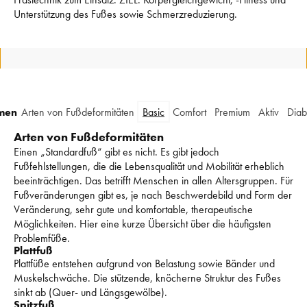
Unterstützung des Fußes sowie Schmerzreduzierung. 
men
Arten von Fußdeformitäten
Basic
Comfort
Premium
Aktiv
Diab
Arten von Fußdeformitäten
Einen „Standardfuß“ gibt es nicht. 
Es gibt jedoch 
Fußfehlstellungen, die die Lebensqualität und Mobilität erheblich 
beeinträchtigen. 
Das betrifft Menschen in allen Altersgruppen. 
Für 
Fußveränderungen gibt es, je nach Beschwerdebild und Form der 
Veränderung, sehr gute und komfortable, therapeutische 
Möglichkeiten. 
Hier eine kurze Übersicht über die häufigsten 
Problemfüße. 
Plattfuß
Plattfüße entstehen aufgrund von Belastung sowie Bänder und 
Muskelschwäche. 
Die stützende, knöcherne Struktur des Fußes 
sinkt ab (Quer- und Längsgewölbe). 
Spitzfuß