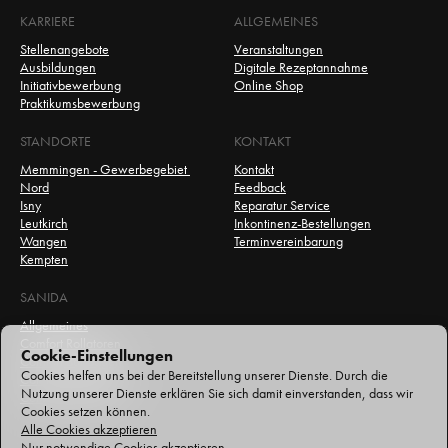
KARRIERE
ALLGEMEINES
Stellenangebote
Veranstaltungen
Ausbildungen
Digitale Rezeptannahme
Initiativbewerbung
Online Shop
Praktikumsbewerbung
STANDORTE
KONTAKT
Memmingen - Gewerbegebiet 
Kontakt
Nord
Feedback
Isny
Reparatur Service
Leutkirch
Inkontinenz-Bestellungen
Wangen
Terminvereinbarung
Kempten
SANIDA
Allgemeines
Comfort Rollatoren
Cookie-Einstellungen
Comfort Bandagen
Cookies helfen uns bei der Bereitstellung unserer Dienste. Durch die 
Comfort Compression
Nutzung unserer Dienste erklären Sie sich damit einverstanden, dass wir 
Comfort Orthesen
Cookies setzen können.
Alle Cookies akzeptieren
Nur notwendige Cookies akzeptieren