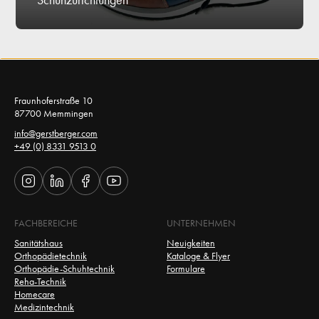
Fraunhoferstraße 10 
87700 Memmingen 
info@gerstberger.com
+49 (0) 8331 9513 0
FACHBEREICHE
UNTERNEHMEN
Sanitätshaus
Neuigkeiten
Orthopädietechnik
Kataloge & Flyer
Orthopädie-Schuhtechnik
Formulare
Reha-Technik
Homecare
Medizintechnik