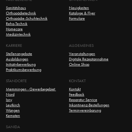
Sanitätshaus
Neuigkeiten
Orthopädietechnik
Kataloge & Flyer
Orthopädie-Schuhtechnik
Formulare
Reha-Technik
Homecare
Medizintechnik
KARRIERE
ALLGEMEINES
Stellenangebote
Veranstaltungen
Ausbildungen
Digitale Rezeptannahme
Initiativbewerbung
Online Shop
Praktikumsbewerbung
STANDORTE
KONTAKT
Memmingen - Gewerbegebiet 
Kontakt
Nord
Feedback
Isny
Reparatur Service
Leutkirch
Inkontinenz-Bestellungen
Wangen
Terminvereinbarung
Kempten
SANIDA