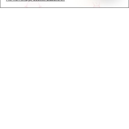
Jährliches Mitarbeiterfest
Diverses und aufgeschlossenes 
Team
Umfangreiche Einarbeitung
Schnelle Anbindung an die 
Autobahn
Regelmässige 
Freie Parkplätze