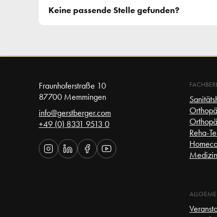
Keine passende Stelle gefunden?
Fraunhoferstraße 10 
FACHBER
87700 Memmingen 
Sanitäts
Orthopä
info@gerstberger.com
Orthopä
+49 (0) 8331 9513 0
Reha-Te
Homeca
Medizin
ALLGEME
Veranst