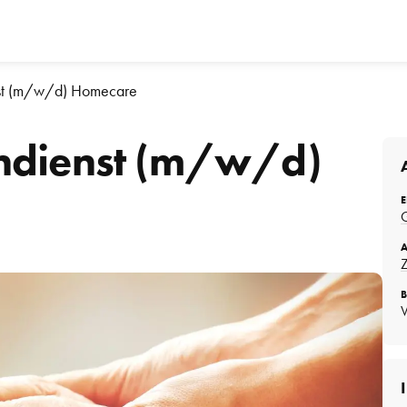
st (m/w/d) Homecare 
ndienst (m/w/d) 
E
V