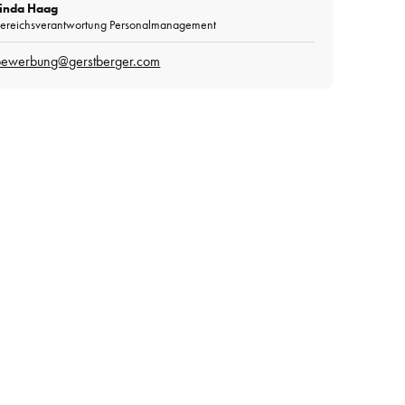
Linda Haag
ereichsverantwortung Personalmanagement
bewerbung@gerstberger.com