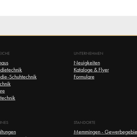
EICHE
UNTERNEHMEN
haus
Neuigkeiten
dietechnik
Kataloge & Flyer
die-Schuhtechnik
Formulare
chnik
re
technik
INES
STANDORTE
altungen
Memmingen - Gewerbegebie