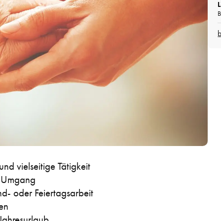
B
nd vielseitige Tätigkeit
er Umgang
d- oder Feiertagsarbeit
ten
 Jahresurlaub