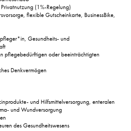
r Privatnutzung (1%-Regelung)
svorsorge, flexible Gutscheinkarte, BusinessBike, 
pfleger*in, Gesundheits- und 
aft
 pflegebedürftigen oder beeinträchtigten 
liches Denkvermögen
nprodukte- und Hilfsmittelversorgung, enteralen 
toma- und Wundversorgung
nen
teuren des Gesundheitswesens