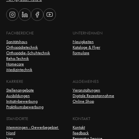
FACHBEREICHE
UNTERNEHMEN
Sanitätshaus
Neuigkeiten
Orthopädietechnik
Kataloge & Flyer
Orthopädie-Schuhtechnik
Formulare
Reha-Technik
Homecare
Medizintechnik
KARRIERE
ALLGEMEINES
Stellenangebote
Veranstaltungen
Ausbildungen
Digitale Rezeptannahme
Initiativbewerbung
Online Shop
Praktikumsbewerbung
STANDORTE
KONTAKT
Memmingen - Gewerbegebiet 
Kontakt
Nord
Feedback
Isny
Reparatur Service