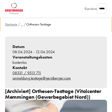
Karriere
Startseite
/
…
/
Orthesen-Testtage
Datum
08.04.2024
 -
12.04.2024
Veranstaltungskosten
kostenlos
Kontakt
08331 / 9513 711
anmeldung.testtage@gerstberger.com
[Archiviert] 
Orthesen-Testtage
 (Vitalcenter 
Memmingen (Gewerbegebiet Nord))