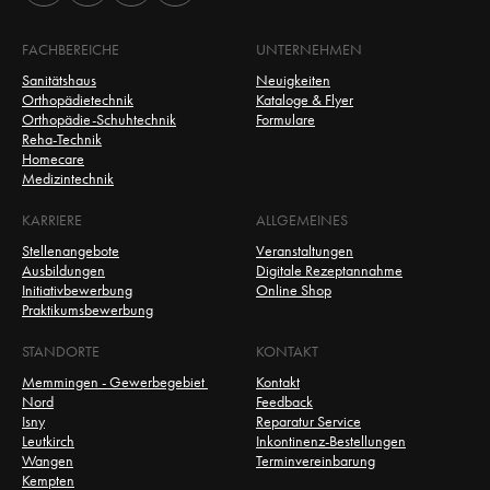
FACHBEREICHE
UNTERNEHMEN
Sanitätshaus
Neuigkeiten
Orthopädietechnik
Kataloge & Flyer
Orthopädie-Schuhtechnik
Formulare
Reha-Technik
Homecare
Medizintechnik
KARRIERE
ALLGEMEINES
Stellenangebote
Veranstaltungen
Ausbildungen
Digitale Rezeptannahme
Initiativbewerbung
Online Shop
Praktikumsbewerbung
STANDORTE
KONTAKT
Memmingen - Gewerbegebiet 
Kontakt
Nord
Feedback
Isny
Reparatur Service
Leutkirch
Inkontinenz-Bestellungen
Wangen
Terminvereinbarung
Kempten