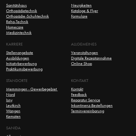
Sanitätshaus
Neuigkeiten
Orthopädietechnik
Kataloge & Flyer
Orthopädie-Schuhtechnik
Formulare
Reha-Technik
Homecare
Medizintechnik
KARRIERE
ALLGEMEINES
Stellenangebote
Veranstaltungen
Ausbildungen
Digitale Rezeptannahme
Initiativbewerbung
Online Shop
Praktikumsbewerbung
STANDORTE
KONTAKT
Memmingen - Gewerbegebiet 
Kontakt
Nord
Feedback
Isny
Reparatur Service
Leutkirch
Inkontinenz-Bestellungen
Wangen
Terminvereinbarung
Kempten
SANIDA