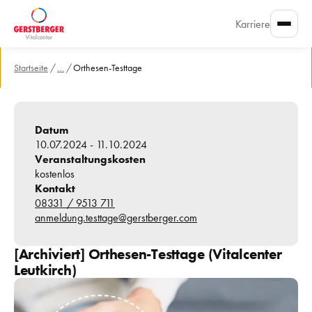
Karriere
Startseite
/
…
/
Orthesen-Testtage
Datum
10.07.2024
 -
11.10.2024
Veranstaltungskosten
kostenlos
Kontakt
08331 / 9513 711
anmeldung.testtage@gerstberger.com
[Archiviert] 
Orthesen-Testtage
 (Vitalcenter 
Leutkirch)