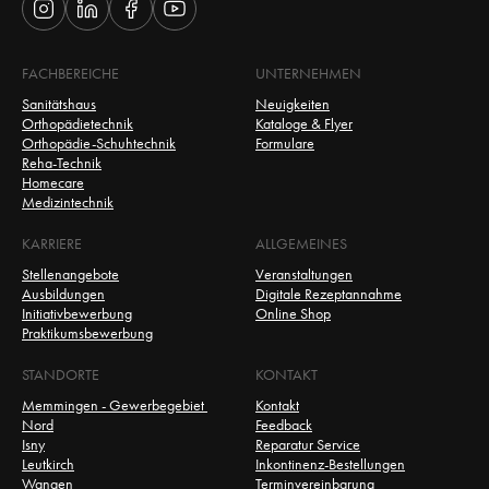
FACHBEREICHE
UNTERNEHMEN
Sanitätshaus
Neuigkeiten
Orthopädietechnik
Kataloge & Flyer
Orthopädie-Schuhtechnik
Formulare
Reha-Technik
Homecare
Medizintechnik
KARRIERE
ALLGEMEINES
Stellenangebote
Veranstaltungen
Ausbildungen
Digitale Rezeptannahme
Initiativbewerbung
Online Shop
Praktikumsbewerbung
STANDORTE
KONTAKT
Memmingen - Gewerbegebiet 
Kontakt
Nord
Feedback
Isny
Reparatur Service
Leutkirch
Inkontinenz-Bestellungen
Wangen
Terminvereinbarung