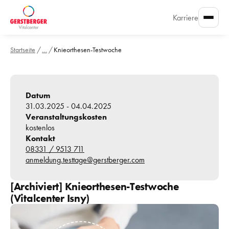
Karriere
Startseite
/
…
/
Knieorthesen-Testwoche
Datum
31.03.2025
 -
04.04.2025
Veranstaltungskosten
kostenlos
Kontakt
08331 / 9513 711
anmeldung.testtage@gerstberger.com
[Archiviert] 
Knieorthesen-Testwoche
(Vitalcenter Isny)