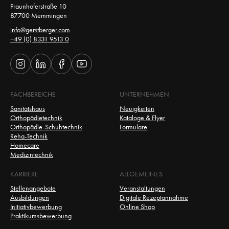
Fraunhoferstraße 10 
87700 Memmingen 
info@gerstberger.com
+49 (0) 8331 9513 0
FACHBEREICHE
UNTERNEHMEN
Sanitätshaus
Neuigkeiten
Orthopädietechnik
Kataloge & Flyer
Orthopädie-Schuhtechnik
Formulare
Reha-Technik
Homecare
Medizintechnik
KARRIERE
ALLGEMEINES
Stellenangebote
Veranstaltungen
Ausbildungen
Digitale Rezeptannahme
Initiativbewerbung
Online Shop
Praktikumsbewerbung